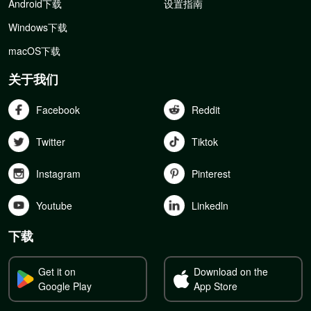
Android下载
设置指南
Windows下载
macOS下载
关于我们
Facebook
Reddit
Twitter
Tiktok
Instagram
Pinterest
Youtube
Linkedln
下载
Get it on
Download on the
Google Play
App Store